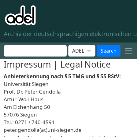
Skip to main content
Archiv der deutschsprachigen elektronischen Li
Search this site
Customize your search
Search
Impressum | Legal Notice
Anbieterkennung nach § 5 TMG und § 55 RStV:
Universität Siegen
Prof. Dr. Peter Gendolla
Artur-Woll-Haus
Am Eichenhang 50
57076 Siegen
Tel.: 0271 / 740-4591
peter.gendolla(at)uni-siegen.de